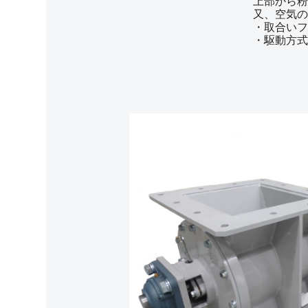
上部から粉
又、空気の
・取合いフ
・駆動方式